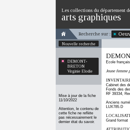
Les collections du département d
arts graphiques
Oeuv
Recherche sur :
Nouvelle recherche
DEMONT-
DEMONT-
Ecole françai
BRETON
Jeune femme p
Virginie Elodie
INVENTAIRE
Cabinet des d
Fonds des des
RF 39334, Re
Mise à jour de la fiche
11/10/2022
Anciens numér
LUX785.D
Attention, le contenu de
cette fiche ne reflète
LOCALISATI
pas nécessairement le
Grand format
dernier état du savoir.
ATTRIBUTI