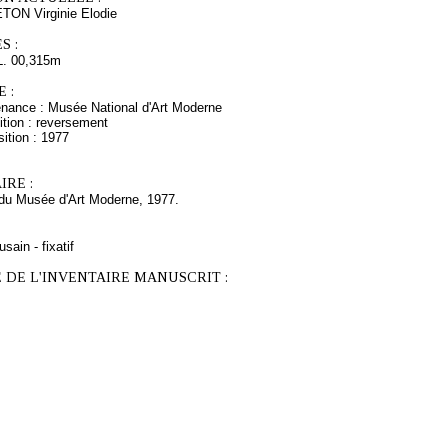
N Virginie Elodie
S :
L. 00,315m
 :
enance : Musée National d'Art Moderne
ition : reversement
ition : 1977
RE :
du Musée d'Art Moderne, 1977.
sain - fixatif
 DE L'INVENTAIRE MANUSCRIT :