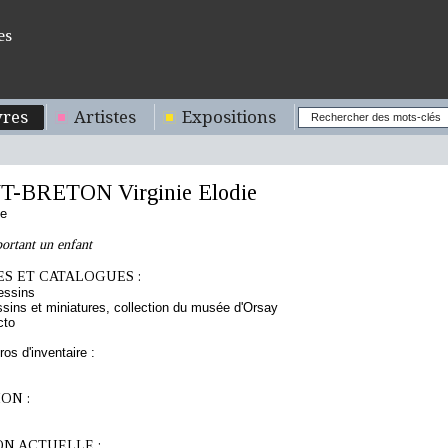
es
res
Artistes
Expositions
BRETON Virginie Elodie
se
ortant un enfant
S ET CATALOGUES :
essins
sins et miniatures, collection du musée d'Orsay
cto
os d'inventaire :
ON :
ON ACTUELLE :