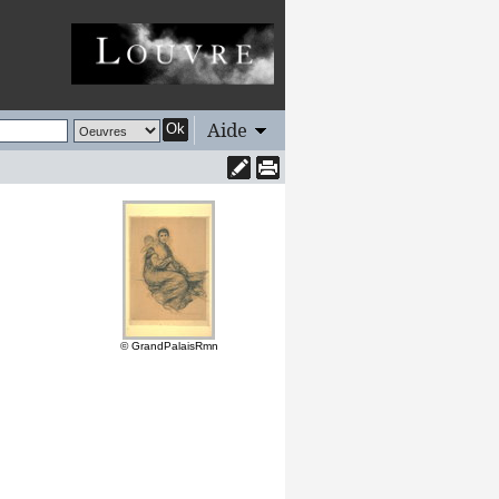
Aide
Ok
© GrandPalaisRmn