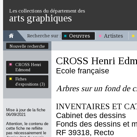
Les collections du département des
arts graphiques
Oeuvres
Artistes
Recherche sur :
Nouvelle recherche
CROSS Henri Edm
CROSS Henri
Ecole française
Edmond
Fiches
d'expositions (3)
Arbres sur un fond de c
INVENTAIRES ET CA
Mise à jour de la fiche
Cabinet des dessins
06/09/2021
Fonds des dessins et m
Attention, le contenu de
cette fiche ne reflète
RF 39318, Recto
pas nécessairement le