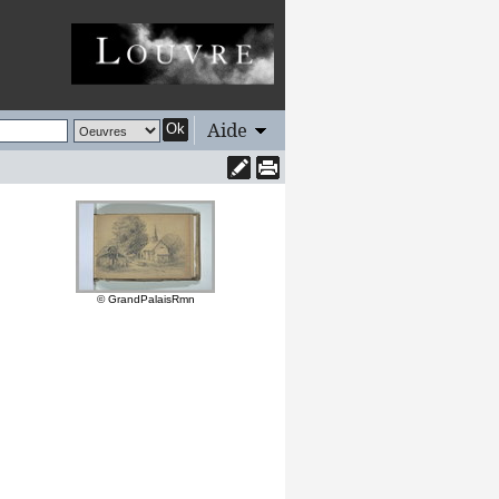
Aide
Ok
© GrandPalaisRmn