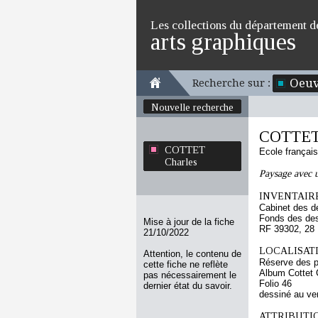
Les collections du département d
arts graphiques
Oeuv
Recherche sur :
Nouvelle recherche
COTTET 
COTTET
Ecole françai
Charles
Paysage avec u
INVENTAIRE
Cabinet des d
Fonds des des
Mise à jour de la fiche
RF 39302, 28
21/10/2022
LOCALISATI
Attention, le contenu de
Réserve des p
cette fiche ne reflète
Album Cottet 
pas nécessairement le
Folio 46
dernier état du savoir.
dessiné au ve
ATTRIBUTI