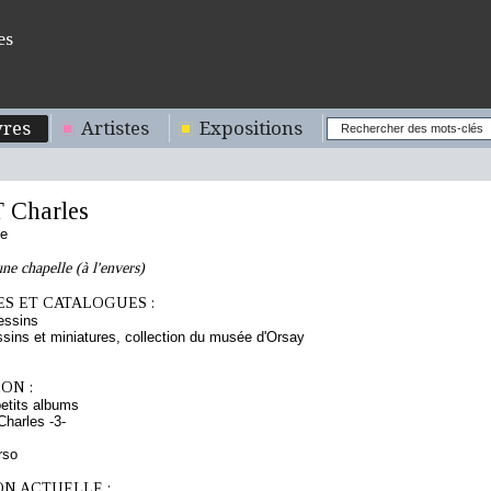
es
res
Artistes
Expositions
Charles
se
ne chapelle (à l'envers)
S ET CATALOGUES :
essins
sins et miniatures, collection du musée d'Orsay
ON :
etits albums
Charles -3-
rso
ON ACTUELLE :