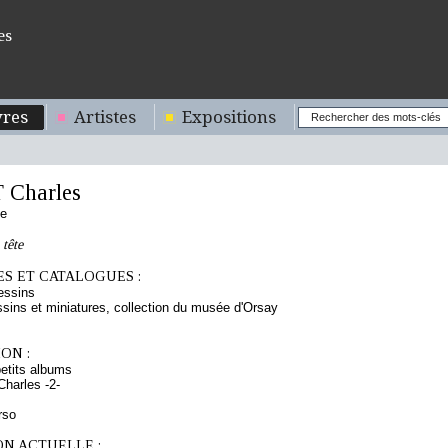
es
res
Artistes
Expositions
Charles
se
 tête
S ET CATALOGUES :
essins
sins et miniatures, collection du musée d'Orsay
ON :
etits albums
Charles -2-
rso
ON ACTUELLE :