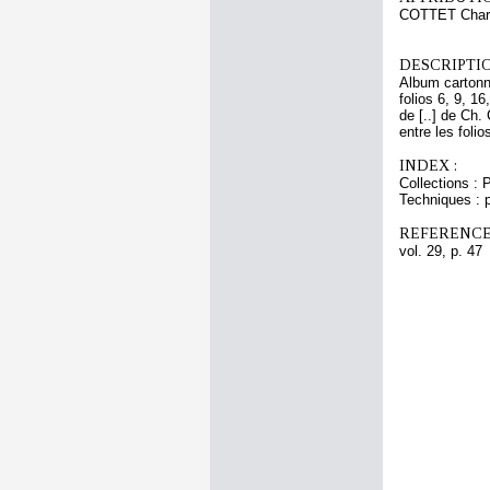
COTTET Char
DESCRIPTIO
Album cartonné
folios 6, 9, 1
de [..] de Ch.
entre les folio
INDEX :
Collections : 
Techniques : p
REFERENCE
vol. 29, p. 47