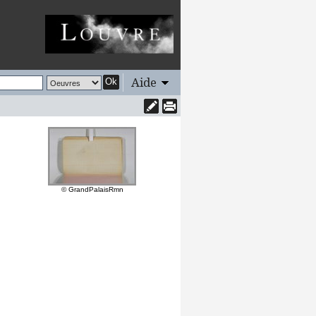
Aide
Ok
© GrandPalaisRmn