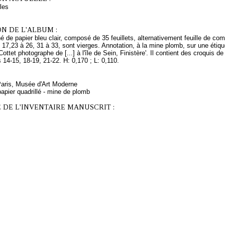
les
N DE L'ALBUM :
 de papier bleu clair, composé de 35 feuillets, alternativement feuille de com
6, 17,23 à 26, 31 à 33, sont vierges. Annotation, à la mine plomb, sur une étique
 Cottet photographe de [...] à l'île de Sein, Finistère'. Il contient des croqui
s 14-15, 18-19, 21-22. H: 0,170 ; L: 0,110.
Paris, Musée d'Art Moderne
apier quadrillé - mine de plomb
 DE L'INVENTAIRE MANUSCRIT :