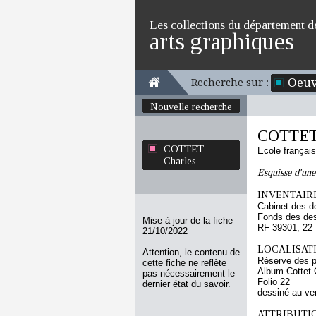
Les collections du département d
arts graphiques
Oeuv
Recherche sur :
Nouvelle recherche
COTTET 
COTTET
Ecole françai
Charles
Esquisse d'une
INVENTAIRE
Cabinet des d
Fonds des des
Mise à jour de la fiche
RF 39301, 22
21/10/2022
LOCALISATI
Attention, le contenu de
Réserve des p
cette fiche ne reflète
Album Cottet 
pas nécessairement le
Folio 22
dernier état du savoir.
dessiné au ve
ATTRIBUTI