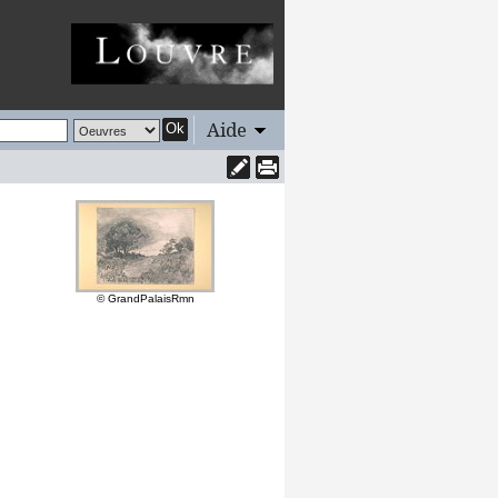
Aide
Ok
© GrandPalaisRmn