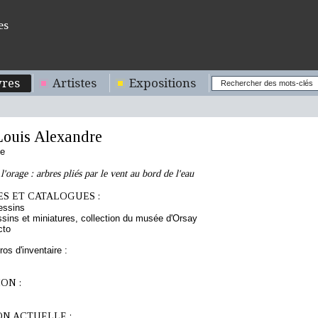
es
res
Artistes
Expositions
ouis Alexandre
se
'orage : arbres pliés par le vent au bord de l'eau
S ET CATALOGUES :
essins
sins et miniatures, collection du musée d'Orsay
cto
os d'inventaire :
ON :
ON ACTUELLE :