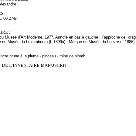
Alexandre
S :
L. 00,274m
RE :
u Musée d'Art Moderne, 1977. Annoté en bas à gauche : 'l'approche de l'orag
e du Musée du Luxembourg (L 1899a) - Marque du Musée du Louvre (L 1886).
encre brune à la plume - pinceau - mine de plomb
 DE L'INVENTAIRE MANUSCRIT :