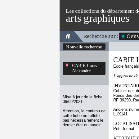
Les collections du département d
arts graphiques
Oeuv
Recherche sur :
Nouvelle recherche
CABIE L
CABIE Louis
Ecole françai
Alexandre
L'approche de l
INVENTAIRE
Cabinet des d
Fonds des des
Mise à jour de la fiche
RF 39250, Re
06/09/2021
Anciens numér
Attention, le contenu de
LUX141
cette fiche ne reflète
pas nécessairement le
LOCALISATI
dernier état du savoir.
Petit format
ATTRIBUTI