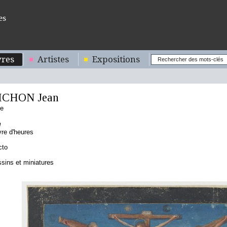
es
res
Artistes
Expositions
CHON Jean
se
n
ivre d'heures
cto
sins et miniatures