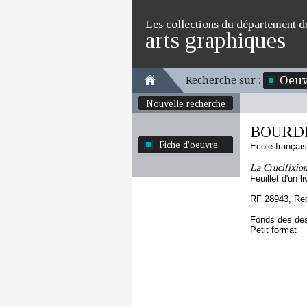
Les collections du département d
arts graphiques
Oeuv
Recherche sur :
Nouvelle recherche
BOURDI
Fiche d'oeuvre
Ecole françai
La Crucifixio
Feuillet d'un l
RF 28943, Re
Fonds des des
Petit format