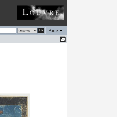
Aide
Ok