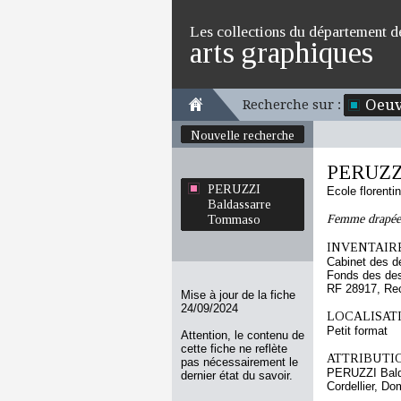
Les collections du département d
arts graphiques
Oeuv
Recherche sur :
Nouvelle recherche
PERUZZI
PERUZZI
Ecole florenti
Baldassarre
Femme drapée, 
Tommaso
INVENTAIRE
Cabinet des d
Fonds des des
RF 28917, Re
Mise à jour de la fiche
24/09/2024
LOCALISATI
Petit format
Attention, le contenu de
cette fiche ne reflète
ATTRIBUTI
pas nécessairement le
PERUZZI Bal
dernier état du savoir.
Cordellier, Do