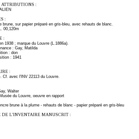
 ATTRIBUTIONS :
ALIEN
S :
 brune, sur papier préparé en gris-bleu, avec rehauts de blanc.
L. 00,120m
 :
en 1938 ; marque du Louvre (L.1886a).
enance : Gay, Matilda
tion : don
ition : 1941
RE :
. Cf. avec l'INV 22113 du Louvre.
Gay, Walter
 Musée du Louvre, oeuvre en rapport
ncre brune à la plume - rehauts de blanc - papier préparé en gris-bleu
 DE L'INVENTAIRE MANUSCRIT :