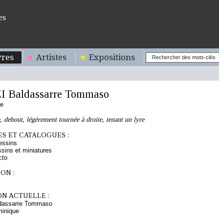
es
res
Artistes
Expositions
 Baldassarre Tommaso
ne
debout, légèrement tournée à droite, tenant un lyre
S ET CATALOGUES :
essins
sins et miniatures
cto
ON :
ON ACTUELLE :
dassarre Tommaso
minique