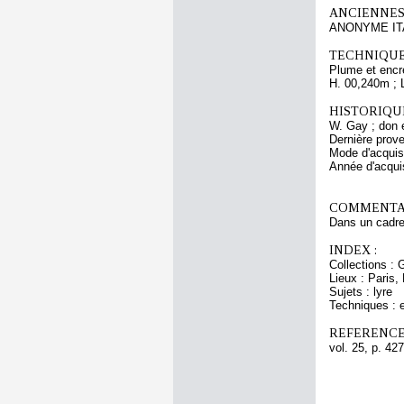
ANCIENNES
ANONYME IT
TECHNIQUE
Plume et encre
H. 00,240m ; 
HISTORIQUE
W. Gay ; don 
Dernière prov
Mode d'acquisi
Année d'acquis
COMMENTAI
Dans un cadre
INDEX :
Collections : 
Lieux : Paris,
Sujets : lyre
Techniques : e
REFERENCE
vol. 25, p. 427