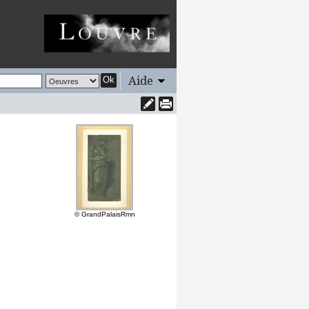
Aide
Ok
© GrandPalaisRmn