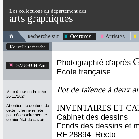
Les collections du département des
arts graphiques
Oeuvres
Artistes
Recherche sur :
Nouvelle recherche
G
Photographié d'après
GAUGUIN Paul
Ecole française
Pot de faïence à deux a
Mise à jour de la fiche
26/11/2024
Attention, le contenu de
INVENTAIRES ET CA
cette fiche ne reflète
pas nécessairement le
Cabinet des dessins
dernier état du savoir.
Fonds des dessins et m
RF 28894, Recto