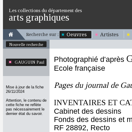
Les collections du département des
arts graphiques
Oeuvres
Artistes
Recherche sur :
Nouvelle recherche
G
Photographié d'après
GAUGUIN Paul
Ecole française
Pages du journal de Ga
Mise à jour de la fiche
26/11/2024
Attention, le contenu de
INVENTAIRES ET CA
cette fiche ne reflète
pas nécessairement le
Cabinet des dessins
dernier état du savoir.
Fonds des dessins et m
RF 28892, Recto