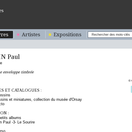
es
res
Artistes
Expositions
N Paul
se
ne enveloppe timbrée
© 
S ET CATALOGUES :
essins
sins et miniatures, collection du musée d'Orsay
cto
ON :
etits albums
 Paul -3- Le Sourire
erso