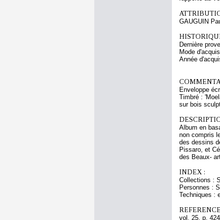
ATTRIBUTI
GAUGUIN Pau
HISTORIQUE
Dernière prov
Mode d'acquisi
Année d'acquis
COMMENTAI
Enveloppe écri
Timbré : 'Moel
sur bois scul
DESCRIPTIO
Album en basa
non compris le
des dessins d
Pissaro, et Cé
des Beaux- art
INDEX :
Collections : 
Personnes : S
Techniques : 
REFERENCE
vol. 25, p. 424