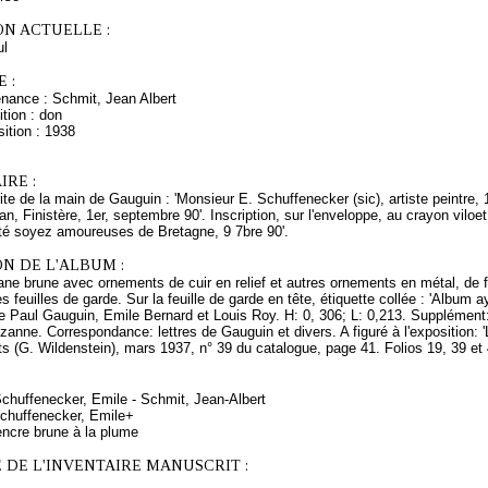
ON ACTUELLE :
l
 :
enance : Schmit, Jean Albert
tion : don
ition : 1938
RE :
te de la main de Gauguin : 'Monsieur E. Schuffenecker (sic), artiste peintre, 
an, Finistère, 1er, septembre 90'. Inscription, sur l'enveloppe, au crayon viloet
pté soyez amoureuses de Bretagne, 9 7bre 90'.
N DE L'ALBUM :
ne brune avec ornements de cuir en relief et autres ornements en métal, de f
s feuilles de garde. Sur la feuille de garde en tête, étiquette collée : 'Albu
e Paul Gauguin, Emile Bernard et Louis Roy. H: 0, 306; L: 0,213. Supplément
zanne. Correspondance: lettres de Gauguin et divers. A figuré à l'exposition: 
s (G. Wildenstein), mars 1937, n° 39 du catalogue, page 41. Folios 19, 39 et 
Schuffenecker, Emile - Schmit, Jean-Albert
chuffenecker, Emile+
encre brune à la plume
 DE L'INVENTAIRE MANUSCRIT :