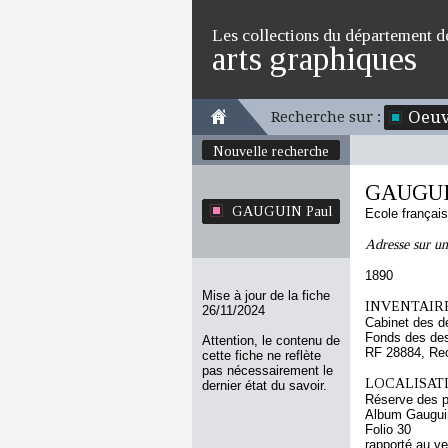
Les collections du département d
arts graphiques
Oeuv
Recherche sur :
Nouvelle recherche
GAUGUI
GAUGUIN Paul
Ecole françai
Adresse sur u
1890
Mise à jour de la fiche
INVENTAIRE
26/11/2024
Cabinet des d
Fonds des des
Attention, le contenu de
RF 28884, Re
cette fiche ne reflète
pas nécessairement le
LOCALISATI
dernier état du savoir.
Réserve des p
Album Gauguin
Folio 30
rapporté au v