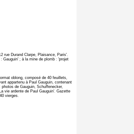
12 rue Durand Clarpe, Plaisance, Paris'.
 : Gauguin' ; à la mine de plomb : 'projet
ormat oblong, composé de 40 feuillets,
m ayant appartenu à Paul Gauguin, contenant
: photos de Gauguin, Schuffenecker,
'La vie ardente de Paul Gauguin'. Gazette
40 vierges.