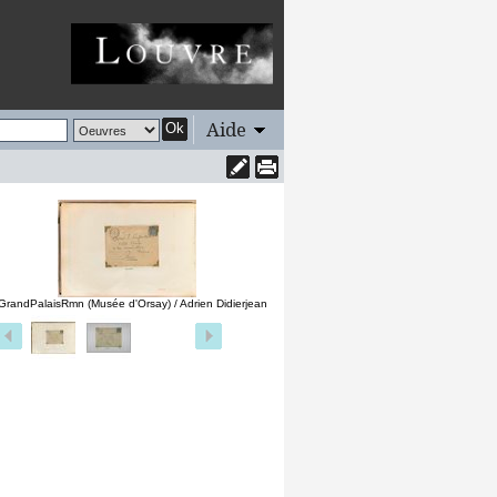
Aide
Ok
GrandPalaisRmn (Musée d'Orsay) / Adrien Didierjean