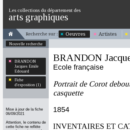
Les collections du département des
arts graphiques
Oeuvres
Artistes
Recherche sur :
Nouvelle recherche
BRANDON Jacques
BRANDON
Ecole française
Jacques Emile
Edouard
Fiche
Portrait de Corot debout
d'exposition (1)
casquette
1854
Mise à jour de la fiche
06/09/2021
Attention, le contenu de
INVENTAIRES ET CA
cette fiche ne reflète