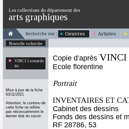
Les collections du département des
arts graphiques
Oeuvres
Artistes
Recherche sur :
Nouvelle recherche
VINCI 
Copie d'après
VINCI Leonardo
Ecole florentine
da
Portrait
Mise à jour de la fiche
03/11/2021
INVENTAIRES ET CA
Attention, le contenu de
Cabinet des dessins
cette fiche ne reflète
pas nécessairement le
Fonds des dessins et m
dernier état du savoir.
RF 28786, 53