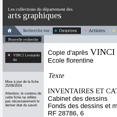
Les collections du département des
arts graphiques
Oeuvres
Artistes
Recherche sur :
Nouvelle recherche
VINCI 
Copie d'après
VINCI Leonardo
Ecole florentine
da
Texte
Mise à jour de la fiche
25/09/2024
INVENTAIRES ET CA
Attention, le contenu de
Cabinet des dessins
cette fiche ne reflète
pas nécessairement le
Fonds des dessins et m
dernier état du savoir.
RF 28786, 6