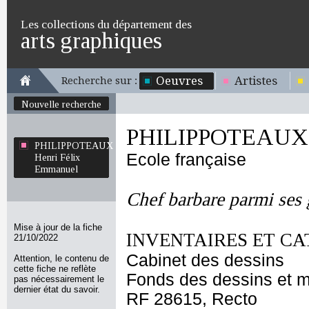
Les collections du département des
arts graphiques
Oeuvres
Artistes
Recherche sur :
Nouvelle recherche
PHILIPPOTEAUX H
PHILIPPOTEAUX
Ecole française
Henri Félix
Emmanuel
Chef barbare parmi ses 
Mise à jour de la fiche
INVENTAIRES ET CA
21/10/2022
Cabinet des dessins
Attention, le contenu de
cette fiche ne reflète
Fonds des dessins et m
pas nécessairement le
dernier état du savoir.
RF 28615, Recto