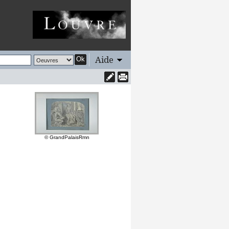
Aide
Ok
© GrandPalaisRmn