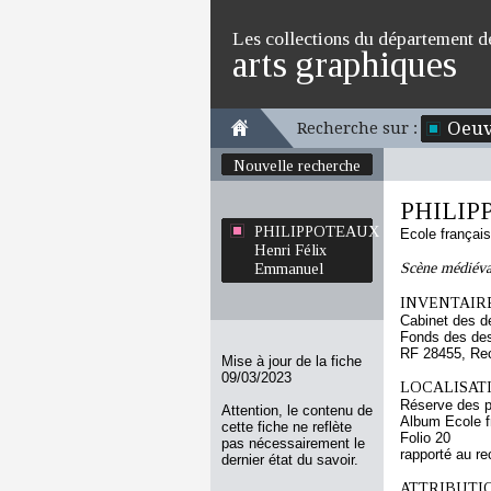
Les collections du département d
arts graphiques
Oeuv
Recherche sur :
Nouvelle recherche
PHILIPP
PHILIPPOTEAUX
Ecole françai
Henri Félix
Scène médiéval
Emmanuel
INVENTAIRE
Cabinet des d
Fonds des des
RF 28455, Re
Mise à jour de la fiche
09/03/2023
LOCALISATI
Réserve des p
Attention, le contenu de
Album Ecole f
cette fiche ne reflète
Folio 20
pas nécessairement le
rapporté au re
dernier état du savoir.
ATTRIBUTI