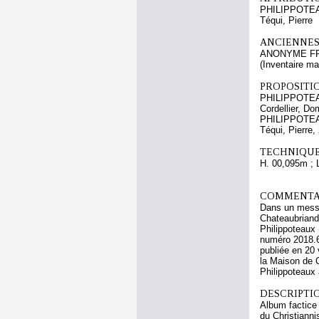
PHILIPPOTEA
Téqui, Pierre
ANCIENNES
ANONYME FR
(Inventaire ma
PROPOSITIO
PHILIPPOTEA
Cordellier, D
PHILIPPOTEA
Téqui, Pierre,
TECHNIQUE
H. 00,095m ; 
COMMENTAI
Dans un messag
Chateaubriand
Philippoteaux 
numéro 2018.6
publiée en 20 
la Maison de C
Philippoteaux
DESCRIPTIO
Album factice 
du Christianni