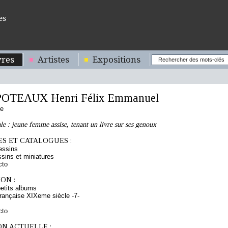
es
res
Artistes
Expositions
OTEAUX Henri Félix Emmanuel
se
e : jeune femme assise, tenant un livre sur ses genoux
S ET CATALOGUES :
essins
sins et miniatures
cto
ON :
etits albums
rançaise XIXeme siècle -7-
cto
ON ACTUELLE :