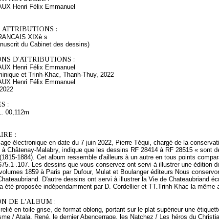
UX Henri Félix Emmanuel
 ATTRIBUTIONS :
ANCAIS XIXè s
nuscrit du Cabinet des dessins)
NS D'ATTRIBUTIONS :
UX Henri Félix Emmanuel
ominique et Trinh-Khac, Thanh-Thuy, 2022
UX Henri Félix Emmanuel
 2022
S :
L. 00,112m
RE :
e électronique en date du 7 juin 2022, Pierre Téqui, chargé de la conservati
 à Châtenay-Malabry, indique que les dessins RF 28414 à RF 28515 « sont d
(1815-1884). Cet album ressemble d'ailleurs à un autre en tous points compa
75.1-.107. Les dessins que vous conservez ont servi à illustrer une édition
volumes 1859 à Paris par Dufour, Mulat et Boulanger éditeurs Nous conservons
hateaubriand. D'autre dessins ont servi à illustrer la Vie de Chateaubriand écri
 a été proposée indépendamment par D. Cordellier et TT.Trinh-Khac la même 
N DE L'ALBUM :
relié en toile grise, de format oblong, portant sur le plat supérieur une étiquet
sme / Atala, René, le dernier Abencerrage, les Natchez / Les héros du Christi