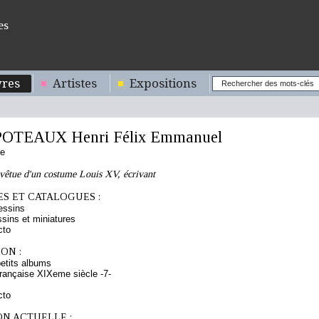
es
res
Artistes
Expositions
OTEAUX Henri Félix Emmanuel
se
vêtue d'un costume Louis XV, écrivant
S ET CATALOGUES :
essins
sins et miniatures
cto
ON :
etits albums
rançaise XIXeme siècle -7-
cto
ON ACTUELLE :