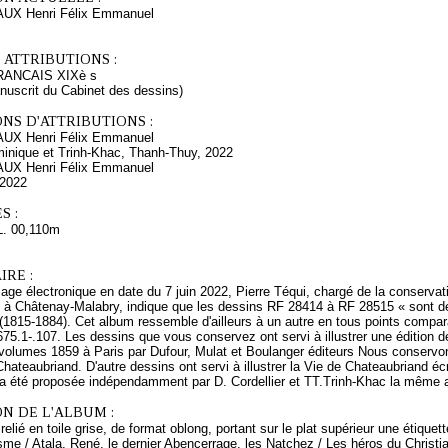
UX Henri Félix Emmanuel
 ATTRIBUTIONS :
ANCAIS XIXè s
nuscrit du Cabinet des dessins)
NS D'ATTRIBUTIONS :
UX Henri Félix Emmanuel
ominique et Trinh-Khac, Thanh-Thuy, 2022
UX Henri Félix Emmanuel
 2022
S :
L. 00,110m
RE :
e électronique en date du 7 juin 2022, Pierre Téqui, chargé de la conservati
 à Châtenay-Malabry, indique que les dessins RF 28414 à RF 28515 « sont d
(1815-1884). Cet album ressemble d'ailleurs à un autre en tous points compa
75.1-.107. Les dessins que vous conservez ont servi à illustrer une édition
volumes 1859 à Paris par Dufour, Mulat et Boulanger éditeurs Nous conservons
hateaubriand. D'autre dessins ont servi à illustrer la Vie de Chateaubriand écri
 a été proposée indépendamment par D. Cordellier et TT.Trinh-Khac la même 
N DE L'ALBUM :
relié en toile grise, de format oblong, portant sur le plat supérieur une étiquet
sme / Atala, René, le dernier Abencerrage, les Natchez / Les héros du Christi