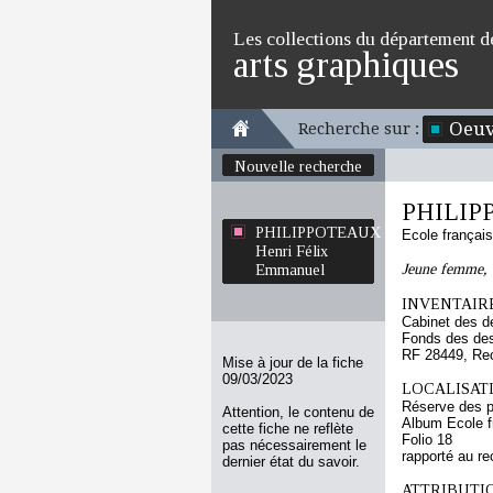
Les collections du département d
arts graphiques
Oeuv
Recherche sur :
Nouvelle recherche
PHILIPP
PHILIPPOTEAUX
Ecole françai
Henri Félix
Jeune femme, 
Emmanuel
INVENTAIRE
Cabinet des d
Fonds des des
RF 28449, Re
Mise à jour de la fiche
09/03/2023
LOCALISATI
Réserve des p
Attention, le contenu de
Album Ecole f
cette fiche ne reflète
Folio 18
pas nécessairement le
rapporté au re
dernier état du savoir.
ATTRIBUTI