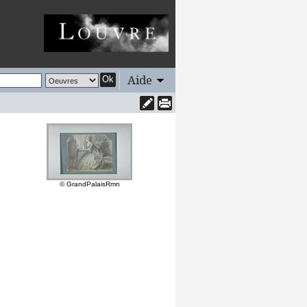
Aide
Ok
© GrandPalaisRmn