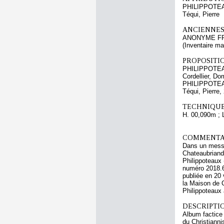
PHILIPPOTEA
Téqui, Pierre
ANCIENNES
ANONYME FR
(Inventaire ma
PROPOSITIO
PHILIPPOTEA
Cordellier, D
PHILIPPOTEA
Téqui, Pierre,
TECHNIQUE
H. 00,090m ; 
COMMENTAI
Dans un messag
Chateaubriand
Philippoteaux 
numéro 2018.6
publiée en 20 
la Maison de C
Philippoteaux
DESCRIPTIO
Album factice 
du Christianni