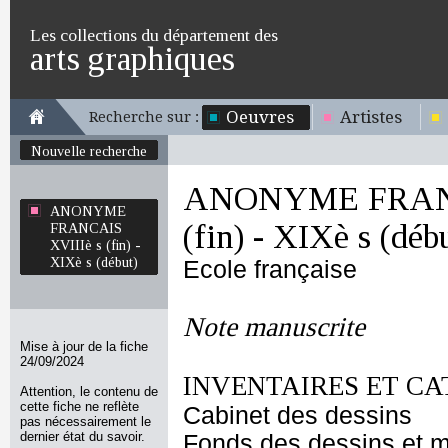
Les collections du département des
arts graphiques
Oeuvres
Artistes
Recherche sur :
Nouvelle recherche
ANONYME FRANC
ANONYME
(fin) - XIXè s (déb
FRANCAIS
XVIIIè s (fin) -
XIXè s (début)
Ecole française
Note manuscrite
Mise à jour de la fiche
24/09/2024
INVENTAIRES ET CA
Attention, le contenu de
cette fiche ne reflète
Cabinet des dessins
pas nécessairement le
dernier état du savoir.
Fonds des dessins et m