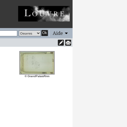
Aide
Ok
© GrandPalaisRmn