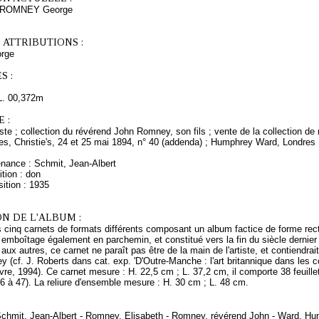
s ROMNEY George
 ATTRIBUTIONS :
rge
S :
L. 00,372m
 :
rtiste ; collection du révérend John Romney, son fils ; vente de la collection de
dres, Christie's, 24 et 25 mai 1894, n° 40 (addenda) ; Humphrey Ward, Londres 
enance : Schmit, Jean-Albert
tion : don
ition : 1935
N DE L'ALBUM :
cinq carnets de formats différents composant un album factice de forme rect
emboîtage également en parchemin, et constitué vers la fin du siècle dernier 
aux autres, ce carnet ne paraît pas être de la main de l'artiste, et contiendra
 (cf. J. Roberts dans cat. exp. 'D'Outre-Manche : l'art britannique dans les co
e, 1994). Ce carnet mesure : H. 22,5 cm ; L. 37,2 cm, il comporte 38 feuille
46 à 47). La reliure d'ensemble mesure : H. 30 cm ; L. 48 cm.
 Schmit, Jean-Albert - Romney, Elisabeth - Romney, révérend John - Ward, Hu