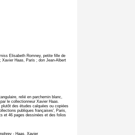
 miss Elisabeth Romney, petite fille de
; Xavier Haas, Paris ; don Jean-Albert
angulaire, relié en parchemin blanc,
par le collectionneur Xavier Haas.
it plutôt des études calquées ou copiées
llections publiques françaises', Paris,
ts et 46 pages dessinées et des folios
mphrey - Haas, Xavier