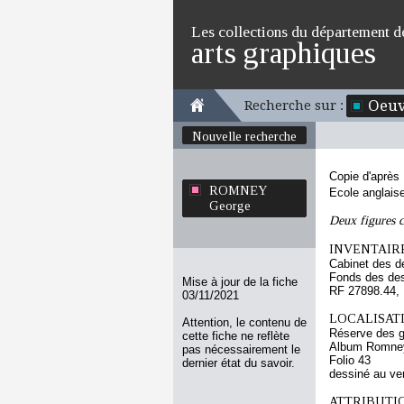
Les collections du département d
arts graphiques
Oeuv
Recherche sur :
Nouvelle recherche
Copie d'après
ROMNEY
Ecole anglais
George
Deux figures c
INVENTAIRE
Cabinet des d
Fonds des des
Mise à jour de la fiche
RF 27898.44,
03/11/2021
LOCALISATI
Attention, le contenu de
Réserve des 
cette fiche ne reflète
Album Romney 
pas nécessairement le
Folio 43
dernier état du savoir.
dessiné au ve
ATTRIBUTI