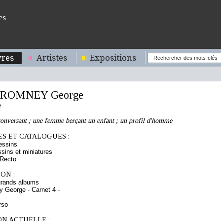
es
res
Artistes
Expositions
ROMNEY George
e
onversant ; une femme berçant un enfant ; un profil d'homme
S ET CATALOGUES :
essins
sins et miniatures
 Recto
ON :
grands albums
George - Carnet 4 -
rso
ON ACTUELLE :