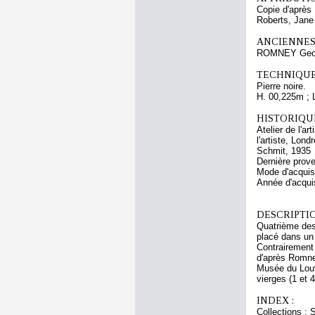
Copie d'aprè
Roberts, Jane
ANCIENNES
ROMNEY Geo
TECHNIQUE
Pierre noire.
H. 00,225m ; 
HISTORIQUE
Atelier de l'a
l'artiste, Lon
Schmit, 1935
Dernière prov
Mode d'acquisi
Année d'acquis
DESCRIPTIO
Quatrième des 
placé dans un 
Contrairement 
d'après Romney
Musée du Louvr
vierges (1 et 
INDEX :
Collections :