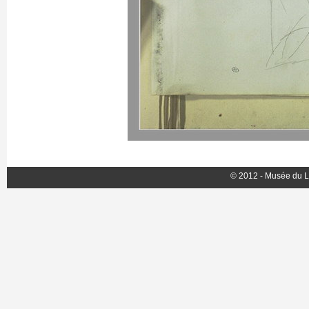
© 2012 - Musée du L