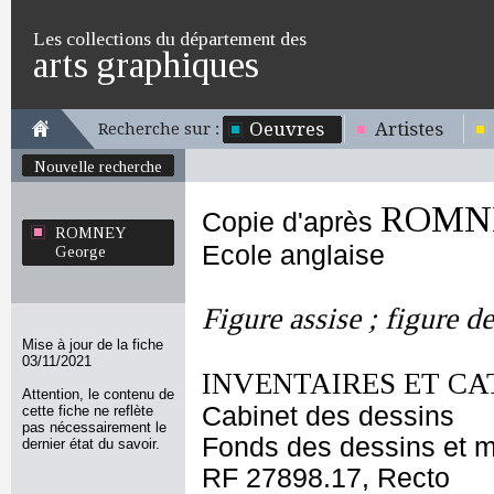
Les collections du département des
arts graphiques
Oeuvres
Artistes
Recherche sur :
Nouvelle recherche
ROMNE
Copie d'après
ROMNEY
Ecole anglaise
George
Figure assise ; figure d
Mise à jour de la fiche
03/11/2021
INVENTAIRES ET CA
Attention, le contenu de
Cabinet des dessins
cette fiche ne reflète
pas nécessairement le
Fonds des dessins et m
dernier état du savoir.
RF 27898.17, Recto