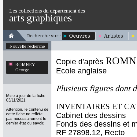
Les collections du département des
arts graphiques
Oeuvres
Artistes
Recherche sur :
Nouvelle recherche
ROMNE
Copie d'après
ROMNEY
Ecole anglaise
George
Plusieurs figures dont 
Mise à jour de la fiche
03/11/2021
INVENTAIRES ET CA
Attention, le contenu de
Cabinet des dessins
cette fiche ne reflète
pas nécessairement le
Fonds des dessins et m
dernier état du savoir.
RF 27898.12, Recto