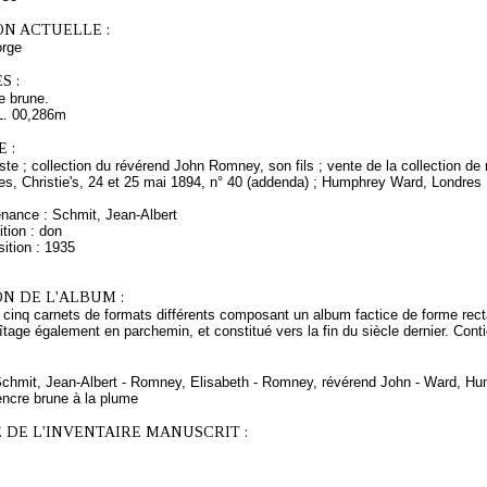
ON ACTUELLE :
rge
S :
e brune.
L. 00,286m
 :
rtiste ; collection du révérend John Romney, son fils ; vente de la collection de
dres, Christie's, 24 et 25 mai 1894, n° 40 (addenda) ; Humphrey Ward, Londres 
enance : Schmit, Jean-Albert
tion : don
ition : 1935
N DE L'ALBUM :
cinq carnets de formats différents composant un album factice de forme recta
age également en parchemin, et constitué vers la fin du siècle dernier. Contie
 Schmit, Jean-Albert - Romney, Elisabeth - Romney, révérend John - Ward, Hu
encre brune à la plume
 DE L'INVENTAIRE MANUSCRIT :