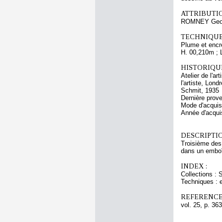
ATTRIBUTI
ROMNEY Geo
TECHNIQUE
Plume et encr
H. 00,210m ; 
HISTORIQUE
Atelier de l'a
l'artiste, Lon
Schmit, 1935
Dernière prov
Mode d'acquisi
Année d'acquis
DESCRIPTIO
Troisième des 
dans un emboît
INDEX :
Collections :
Techniques : 
REFERENCE
vol. 25, p. 363