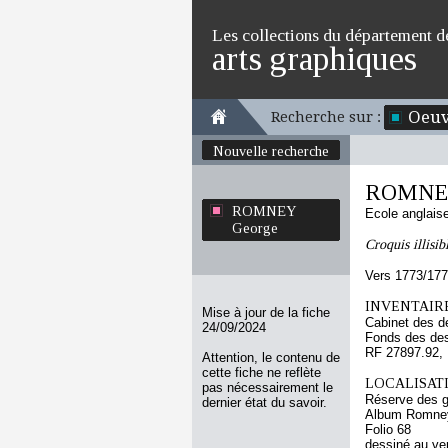
Les collections du département d
arts graphiques
Oeuv
Recherche sur :
Nouvelle recherche
ROMNEY
ROMNEY
Ecole anglais
George
Croquis illisib
Vers 1773/17
INVENTAIRE
Mise à jour de la fiche
Cabinet des d
24/09/2024
Fonds des des
RF 27897.92,
Attention, le contenu de
cette fiche ne reflète
LOCALISATI
pas nécessairement le
Réserve des 
dernier état du savoir.
Album Romney 
Folio 68
dessiné au ve