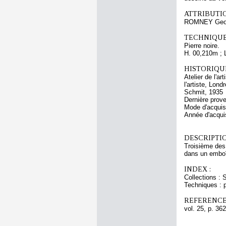
ATTRIBUTI
ROMNEY Geo
TECHNIQUE
Pierre noire.
H. 00,210m ; 
HISTORIQUE
Atelier de l'a
l'artiste, Lon
Schmit, 1935
Dernière prov
Mode d'acquisi
Année d'acquis
DESCRIPTIO
Troisième des 
dans un emboît
INDEX :
Collections :
Techniques : p
REFERENCE
vol. 25, p. 362