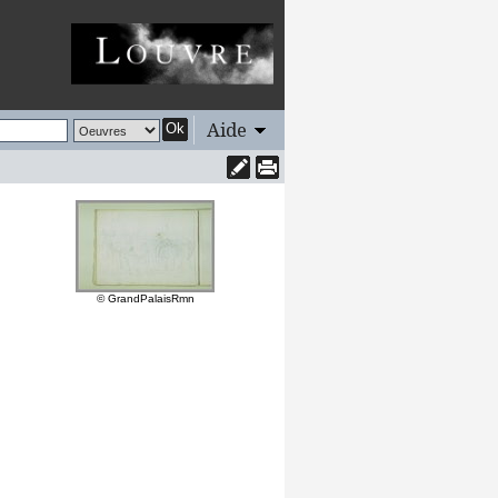
Aide
Ok
© GrandPalaisRmn