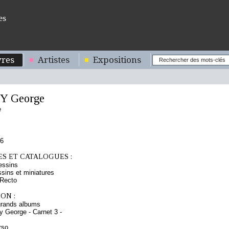
es
res
Artistes
Expositions
 George
e
76
S ET CATALOGUES :
essins
sins et miniatures
 Recto
ON :
grands albums
George - Carnet 3 -
rso