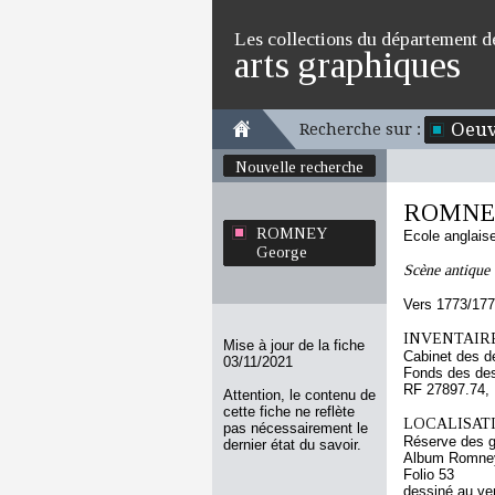
Les collections du département d
arts graphiques
Oeuv
Recherche sur :
Nouvelle recherche
ROMNEY
ROMNEY
Ecole anglais
George
Scène antique
Vers 1773/17
INVENTAIRE
Mise à jour de la fiche
Cabinet des d
03/11/2021
Fonds des des
RF 27897.74,
Attention, le contenu de
cette fiche ne reflète
LOCALISATI
pas nécessairement le
Réserve des 
dernier état du savoir.
Album Romney 
Folio 53
dessiné au ve