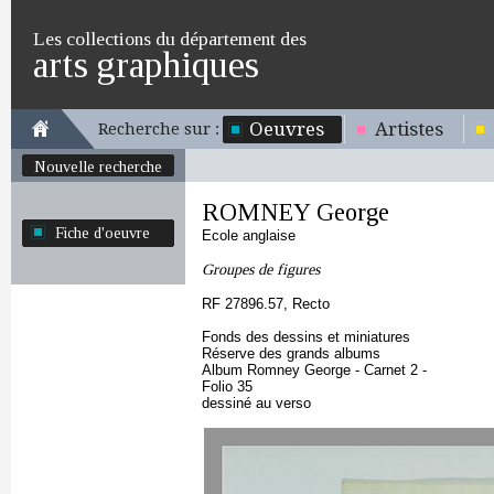
Les collections du département des
arts graphiques
Oeuvres
Artistes
Recherche sur :
Nouvelle recherche
ROMNEY George
Fiche d'oeuvre
Ecole anglaise
Groupes de figures
RF 27896.57, Recto
Fonds des dessins et miniatures
Réserve des grands albums
Album Romney George - Carnet 2 -
Folio 35
dessiné au verso