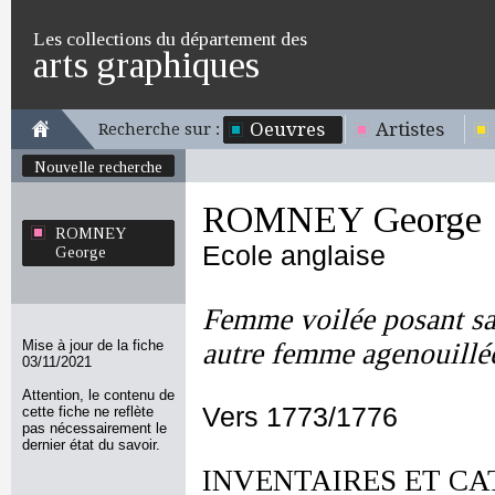
Les collections du département des
arts graphiques
Oeuvres
Artistes
Recherche sur :
Nouvelle recherche
ROMNEY George
ROMNEY
Ecole anglaise
George
Femme voilée posant sa 
Mise à jour de la fiche
autre femme agenouillé
03/11/2021
Attention, le contenu de
Vers 1773/1776
cette fiche ne reflète
pas nécessairement le
dernier état du savoir.
INVENTAIRES ET CA