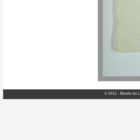
© 2012 - Musée du L