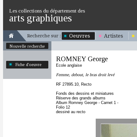
Les collections du département des
arts graphiques
Oeuvres
Artistes
Recherche sur :
Nouvelle recherche
ROMNEY George
Fiche d'oeuvre
Ecole anglaise
Femme, debout, le bras droit levé
RF 27895.10, Recto
Fonds des dessins et miniatures
Réserve des grands albums
Album Romney George - Carnet 1 -
Folio 12
dessiné au recto