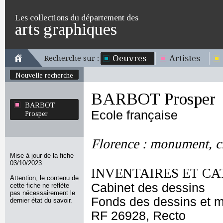
Les collections du département des
arts graphiques
Oeuvres
Artistes
Recherche sur :
Nouvelle recherche
BARBOT Prosper
BARBOT
Ecole française
Prosper
Florence : monument, ch
Mise à jour de la fiche
03/10/2023
INVENTAIRES ET CA
Attention, le contenu de
Cabinet des dessins
cette fiche ne reflète
pas nécessairement le
Fonds des dessins et m
dernier état du savoir.
RF 26928, Recto