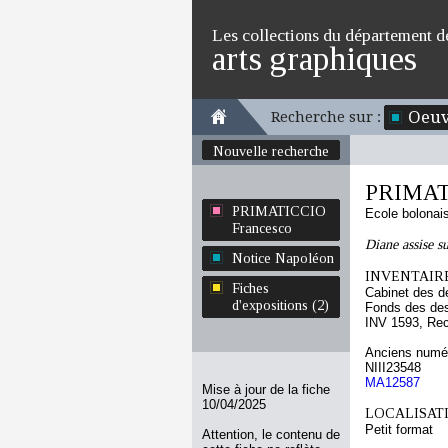
Les collections du département d
arts graphiques
Oeuv
Recherche sur :
Nouvelle recherche
PRIMATI
PRIMATICCIO
Ecole bolonai
Francesco
Diane assise s
Notice Napoléon
INVENTAIRE
Fiches
Cabinet des d
d'expositions (2)
Fonds des des
INV 1593, Re
Anciens numér
NIII23548
MA12587
Mise à jour de la fiche
10/04/2025
LOCALISATI
Petit format
Attention, le contenu de