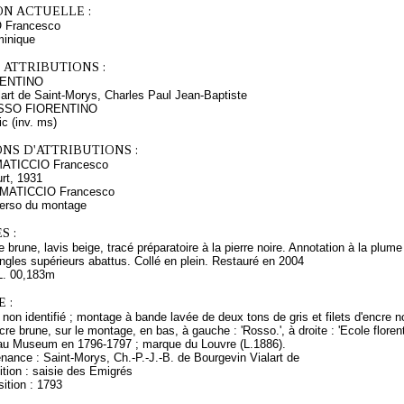
ON ACTUELLE :
 Francesco
minique
 ATTRIBUTIONS :
ENTINO
lart de Saint-Morys, Charles Paul Jean-Baptiste
ROSSO FIORENTINO
ic (inv. ms)
NS D'ATTRIBUTIONS :
MATICCIO Francesco
rt, 1931
RIMATICCIO Francesco
verso du montage
S :
 brune, lavis beige, tracé préparatoire à la pierre noire. Annotation à la plume 
 Angles supérieurs abattus. Collé en plein. Restauré en 2004
L. 00,183m
 :
 non identifié ; montage à bande lavée de deux tons de gris et filets d'encre n
cre brune, sur le montage, en bas, à gauche : 'Rosso.', à droite : 'Ecole flore
au Museum en 1796-1797 ; marque du Louvre (L.1886).
nance : Saint-Morys, Ch.-P.-J.-B. de Bourgevin Vialart de
tion : saisie des Emigrés
ition : 1793