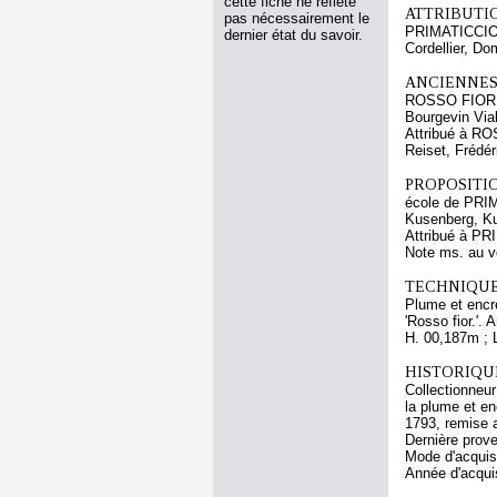
cette fiche ne reflète
ATTRIBUTI
pas nécessairement le
PRIMATICCIO
dernier état du savoir.
Cordellier, Do
ANCIENNES
ROSSO FIOR
Bourgevin Via
Attribué à 
Reiset, Frédér
PROPOSITIO
école de PRI
Kusenberg, Ku
Attribué à P
Note ms. au 
TECHNIQUE
Plume et encre
'Rosso fior.'.
H. 00,187m ; 
HISTORIQUE
Collectionneur
la plume et en
1793, remise 
Dernière prove
Mode d'acquisi
Année d'acquis