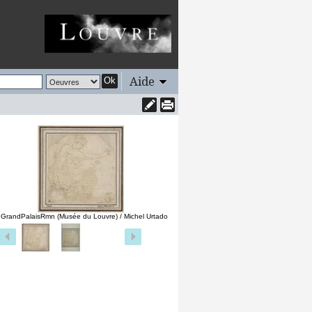
Aide
Ok
 GrandPalaisRmn (Musée du Louvre) / Michel Urtado