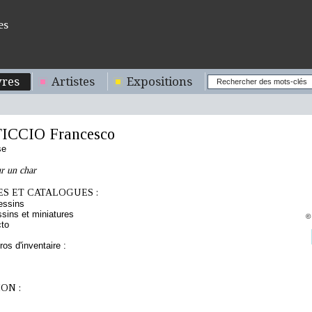
es
res
Artistes
Expositions
CCIO Francesco
se
ur un char
S ET CATALOGUES :
essins
sins et miniatures
©
cto
os d'inventaire :
ON :