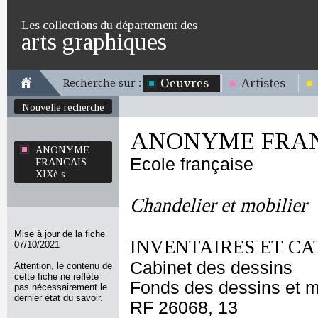
Les collections du département des
arts graphiques
Oeuvres
Artistes
Recherche sur :
Nouvelle recherche
ANONYME FRANC
ANONYME
Ecole française
FRANCAIS
XIXè s
Chandelier et mobilier
Mise à jour de la fiche
INVENTAIRES ET CA
07/10/2021
Cabinet des dessins
Attention, le contenu de
cette fiche ne reflète
Fonds des dessins et m
pas nécessairement le
dernier état du savoir.
RF 26068, 13