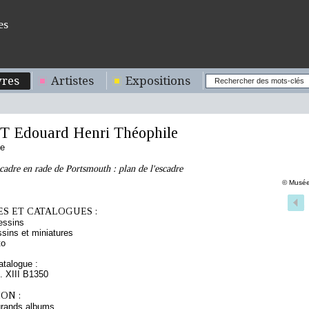
es
res
Artistes
Expositions
 Edouard Henri Théophile
se
cadre en rade de Portsmouth : plan de l'escadre
© Musée
S ET CATALOGUES :
essins
sins et miniatures
to
talogue :
t. XIII B1350
ON :
grands albums