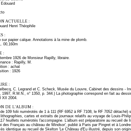
 Edouard
cto
ON ACTUELLE :
ard Henri Théophile
S :
 sur papier calque. Annotations à la mine de plomb.
L. 00,160m
 :
embre 1926 de Monsieur Rapilly, libraire.
nance : Rapilly, M.
tion : achat
ition : 1926
RE :
Delbecq, C. Legrand et C. Scheck, Musée du Louvre, Cabinet des dessins - Inv
s, 1997, R.M.N., n° 1350, p. 344.) La photographie correspond en fait au dessin
0 XII 2004.
N DE L'ALBUM :
 de 109 folii numérotés de 1 à 111 (RF 6952 à RF 7108, le RF 7052 détaché) s
 lithographies, cartes et extraits de journaux relatifs au voyage de Louis-Phi
17 feuillets numérotés l'accompagne. L'album est préparatoire au recueil de l
roi des Français au château de Windsor', publié à Paris par Pingret et à Londre
s identique au recueil de Skelton 'Le Château d'Eu illustré, depuis son orig