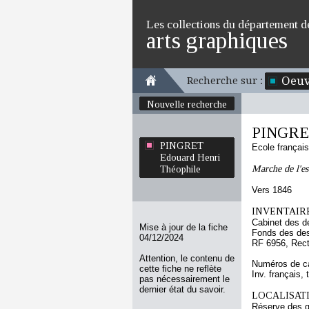
Les collections du département d
arts graphiques
Oeuv
Recherche sur :
Nouvelle recherche
PINGRET
PINGRET
Ecole françai
Edouard Henri
Marche de l'es
Théophile
Vers 1846
INVENTAIRE
Cabinet des d
Mise à jour de la fiche
Fonds des des
04/12/2024
RF 6956, Rec
Attention, le contenu de
Numéros de ca
cette fiche ne reflète
Inv. français, 
pas nécessairement le
dernier état du savoir.
LOCALISATI
Réserve des 