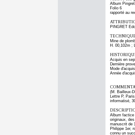
Album Pingret
Folio 6
rapporté au re
ATTRIBUTI
PINGRET Edou
TECHNIQUE
Mine de plomb
H. 00,102m ; 
HISTORIQUE
Acquis en sept
Dernière prove
Mode d'acquisi
Année d'acquis
COMMENTAI
(M. Bailleux-
Lettre P, Pari
informatisé, 3
DESCRIPTIO
Album factice
originaux, des
manuscrit de 1
Philippe 1er, 
connu un succè