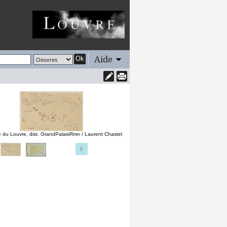
Aide
Ok
 du Louvre, dist. GrandPalaisRmn / Laurent Chastel