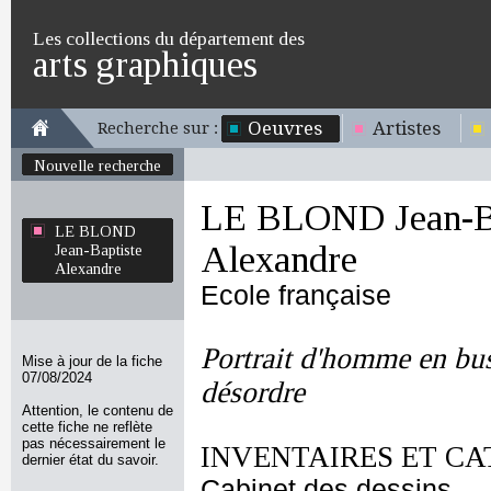
Les collections du département des
arts graphiques
Oeuvres
Artistes
Recherche sur :
Nouvelle recherche
LE BLOND Jean-Ba
LE BLOND
Alexandre
Jean-Baptiste
Alexandre
Ecole française
Portrait d'homme en bus
Mise à jour de la fiche
07/08/2024
désordre
Attention, le contenu de
cette fiche ne reflète
pas nécessairement le
INVENTAIRES ET CA
dernier état du savoir.
Cabinet des dessins