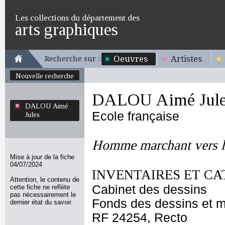
Les collections du département des
arts graphiques
Oeuvres
Artistes
Recherche sur :
Nouvelle recherche
DALOU Aimé Jule
DALOU Aimé
Ecole française
Jules
Homme marchant vers la 
Mise à jour de la fiche
04/07/2024
INVENTAIRES ET CA
Attention, le contenu de
Cabinet des dessins
cette fiche ne reflète
pas nécessairement le
Fonds des dessins et m
dernier état du savoir.
RF 24254, Recto