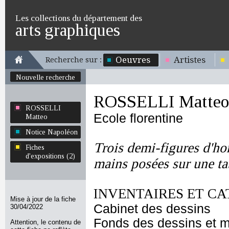
Les collections du département des
arts graphiques
Oeuvres
Artistes
Recherche sur :
Nouvelle recherche
ROSSELLI Matteo
ROSSELLI
Ecole florentine
Matteo
Notice Napoléon
Trois demi-figures d'ho
Fiches
d'expositions (2)
mains posées sur une ta
INVENTAIRES ET CA
Mise à jour de la fiche
Cabinet des dessins
30/04/2022
Fonds des dessins et m
Attention, le contenu de