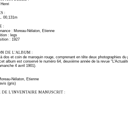
Henri
S :
L. 00,131m
 :
enance : Moreau-Nélaton, Etienne
tion : legs
ition : 1927
N DE L'ALBUM :
 à dos et coin de maroquin rouge, comprenant en tête deux photographies du 
et album est conservé le numéro 64, deuxième année de la revue "L'Actualité 
damanche 4 avril 1901).
Moreau-Nélaton, Etienne
vis (gris)
 DE L'INVENTAIRE MANUSCRIT :