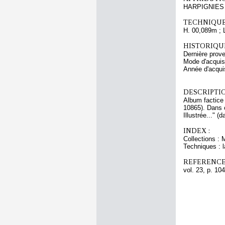
HARPIGNIES 
TECHNIQUE
H. 00,089m ; 
HISTORIQUE
Dernière prov
Mode d'acquisi
Année d'acquis
DESCRIPTIO
Album factice
10865). Dans c
Illustrée..." (
INDEX :
Collections : 
Techniques : la
REFERENCE
vol. 23, p. 104