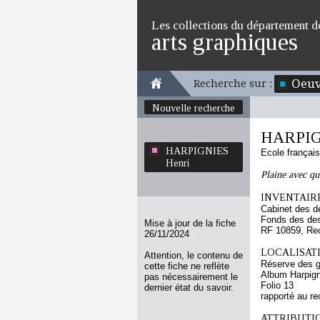
Les collections du département d
arts graphiques
Oeuv
Recherche sur :
Nouvelle recherche
HARPIG
HARPIGNIES
Ecole françai
Henri
Plaine avec qu
INVENTAIRE
Cabinet des d
Fonds des des
Mise à jour de la fiche
RF 10859, Re
26/11/2024
LOCALISATI
Attention, le contenu de
Réserve des 
cette fiche ne reflète
Album Harpign
pas nécessairement le
Folio 13
dernier état du savoir.
rapporté au re
ATTRIBUTI