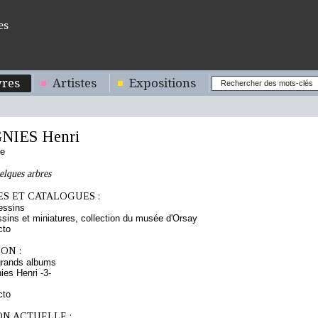
es
res
Artistes
Expositions
NIES Henri
se
elques arbres
S ET CATALOGUES :
essins
sins et miniatures, collection du musée d'Orsay
cto
ON :
grands albums
ies Henri -3-
cto
ON ACTUELLE :