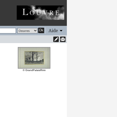
Aide
Ok
© GrandPalaisRmn