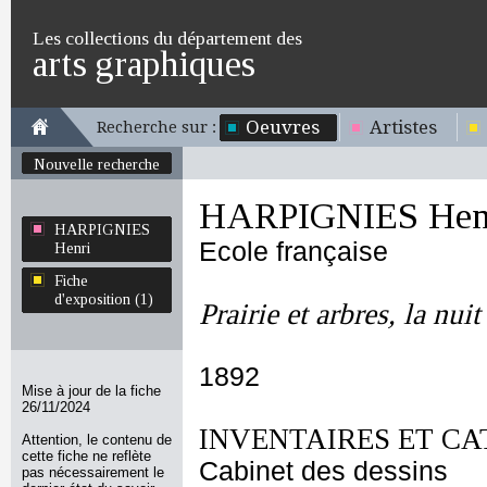
Les collections du département des
arts graphiques
Oeuvres
Artistes
Recherche sur :
Nouvelle recherche
HARPIGNIES Hen
HARPIGNIES
Ecole française
Henri
Fiche
d'exposition (1)
Prairie et arbres, la nuit
1892
Mise à jour de la fiche
26/11/2024
INVENTAIRES ET CA
Attention, le contenu de
cette fiche ne reflète
Cabinet des dessins
pas nécessairement le