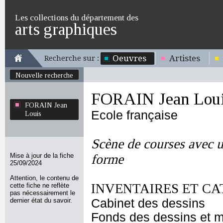
Les collections du département des
arts graphiques
Oeuvres
Artistes
Recherche sur :
Nouvelle recherche
FORAIN Jean Lou
FORAIN Jean
Ecole française
Louis
Scène de courses avec 
Mise à jour de la fiche
forme
25/09/2024
Attention, le contenu de
INVENTAIRES ET CA
cette fiche ne reflète
pas nécessairement le
dernier état du savoir.
Cabinet des dessins
Fonds des dessins et m