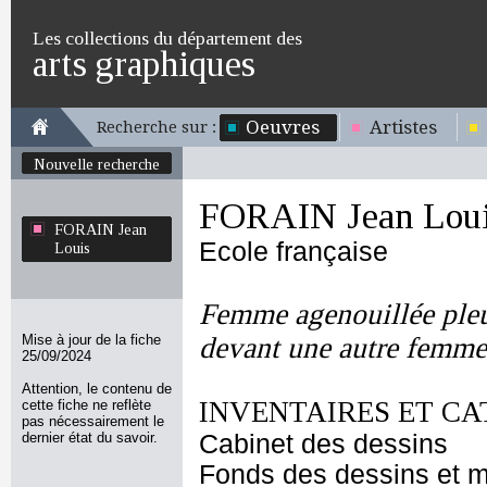
Les collections du département des
arts graphiques
Oeuvres
Artistes
Recherche sur :
Nouvelle recherche
FORAIN Jean Lou
FORAIN Jean
Ecole française
Louis
Femme agenouillée pleu
Mise à jour de la fiche
devant une autre femme
25/09/2024
Attention, le contenu de
INVENTAIRES ET CA
cette fiche ne reflète
pas nécessairement le
dernier état du savoir.
Cabinet des dessins
Fonds des dessins et m