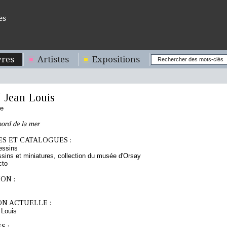
es
res
Artistes
Expositions
Jean Louis
se
bord de la mer
S ET CATALOGUES :
essins
sins et miniatures, collection du musée d'Orsay
cto
ON :
ON ACTUELLE :
Louis
S :