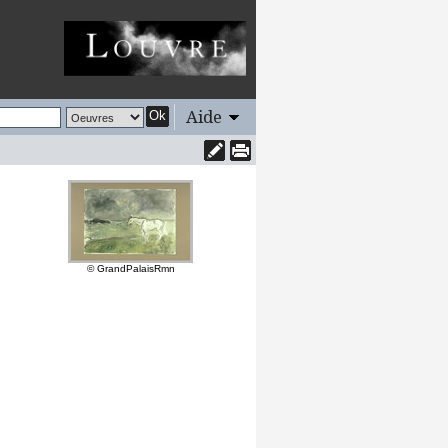
Aide
Ok
© GrandPalaisRmn