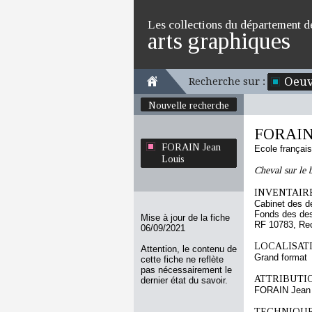
Les collections du département d
arts graphiques
Oeuv
Recherche sur :
Nouvelle recherche
FORAIN 
FORAIN Jean
Ecole françai
Louis
Cheval sur le 
INVENTAIRE
Cabinet des d
Fonds des des
Mise à jour de la fiche
RF 10783, Re
06/09/2021
LOCALISATI
Attention, le contenu de
Grand format
cette fiche ne reflète
pas nécessairement le
ATTRIBUTI
dernier état du savoir.
FORAIN Jean 
TECHNIQUE