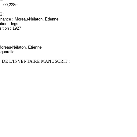
L. 00,228m
 :
enance : Moreau-Nélaton, Etienne
tion : legs
ition : 1927
Moreau-Nélaton, Etienne
quarelle
 DE L'INVENTAIRE MANUSCRIT :