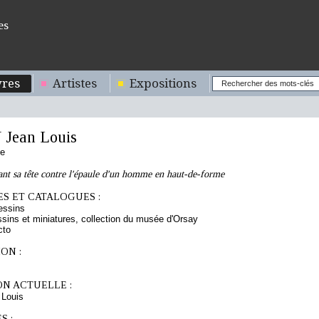
es
res
Artistes
Expositions
Jean Louis
se
t sa tête contre l'épaule d'un homme en haut-de-forme
S ET CATALOGUES :
essins
sins et miniatures, collection du musée d'Orsay
cto
ON :
ON ACTUELLE :
Louis
S :