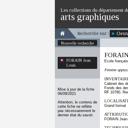
Les collections du département d
arts graphiques
Oeuv
Recherche sur :
Nouvelle recherche
FORAIN 
FORAIN Jean
Ecole françai
Louis
Femme appuyan
INVENTAIRE
Cabinet des d
Fonds des des
Mise à jour de la fiche
RF 10780, Re
06/09/2021
LOCALISATI
Attention, le contenu de
Grand format
cette fiche ne reflète
pas nécessairement le
ATTRIBUTI
dernier état du savoir.
FORAIN Jean 
TECHNIQUE