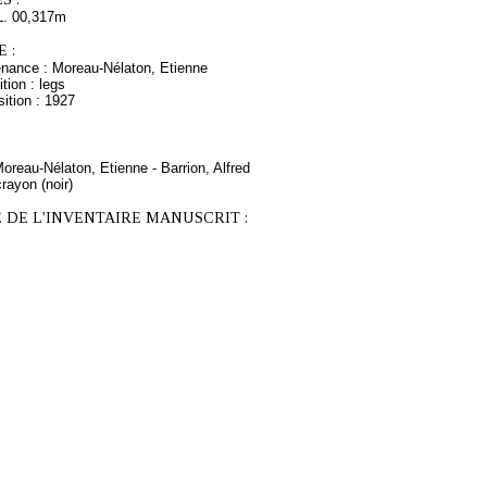
L. 00,317m
 :
enance : Moreau-Nélaton, Etienne
tion : legs
ition : 1927
Moreau-Nélaton, Etienne - Barrion, Alfred
rayon (noir)
 DE L'INVENTAIRE MANUSCRIT :