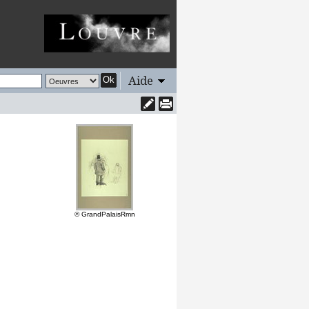
Aide
Ok
© GrandPalaisRmn