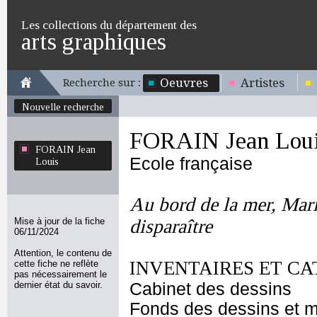
Les collections du département des
arts graphiques
Oeuvres
Artistes
Recherche sur :
Nouvelle recherche
FORAIN Jean Lou
FORAIN Jean
Ecole française
Louis
Au bord de la mer, Mar
Mise à jour de la fiche
disparaître
06/11/2024
Attention, le contenu de
INVENTAIRES ET CA
cette fiche ne reflète
pas nécessairement le
dernier état du savoir.
Cabinet des dessins
Fonds des dessins et m