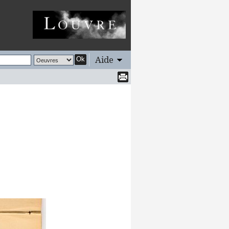
Aide
Ok