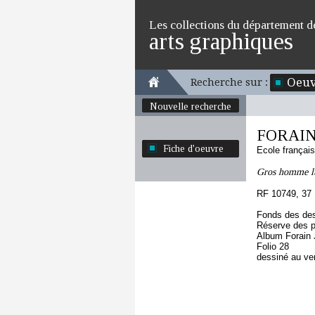
Les collections du département d
arts graphiques
Oeuv
Recherche sur :
Nouvelle recherche
FORAIN 
Fiche d'oeuvre
Ecole françai
Gros homme lu
RF 10749, 37
Fonds des des
Réserve des p
Album Forain 
Folio 28
dessiné au ve