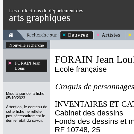
Les collections du département des
arts graphiques
Oeuvres
Artistes
Recherche sur :
Nouvelle recherche
FORAIN Jean Lou
FORAIN Jean
Ecole française
Louis
Croquis de personnages
Mise à jour de la fiche
05/10/2023
INVENTAIRES ET CA
Attention, le contenu de
Cabinet des dessins
cette fiche ne reflète
pas nécessairement le
Fonds des dessins et m
dernier état du savoir.
RF 10748, 25