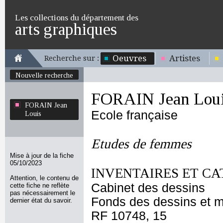
Les collections du département des
arts graphiques
Oeuvres
Artistes
Recherche sur :
Nouvelle recherche
FORAIN Jean Lou
FORAIN Jean
Ecole française
Louis
Etudes de femmes
Mise à jour de la fiche
05/10/2023
INVENTAIRES ET CA
Attention, le contenu de
Cabinet des dessins
cette fiche ne reflète
pas nécessairement le
Fonds des dessins et m
dernier état du savoir.
RF 10748, 15