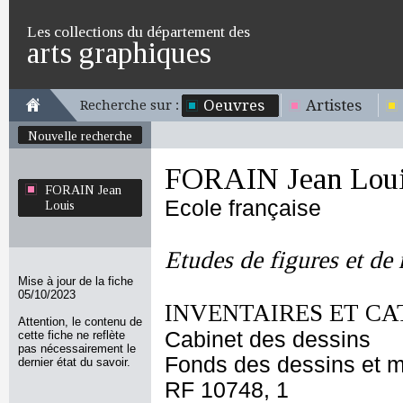
Les collections du département des
arts graphiques
Oeuvres
Artistes
Recherche sur :
Nouvelle recherche
FORAIN Jean Lou
FORAIN Jean
Ecole française
Louis
Etudes de figures et de
Mise à jour de la fiche
05/10/2023
INVENTAIRES ET CA
Attention, le contenu de
Cabinet des dessins
cette fiche ne reflète
pas nécessairement le
Fonds des dessins et m
dernier état du savoir.
RF 10748, 1