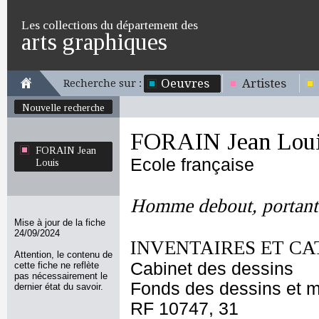
Les collections du département des
arts graphiques
Oeuvres
Artistes
Recherche sur :
Nouvelle recherche
FORAIN Jean Lou
FORAIN Jean
Ecole française
Louis
Homme debout, portant
Mise à jour de la fiche
24/09/2024
INVENTAIRES ET CA
Attention, le contenu de
Cabinet des dessins
cette fiche ne reflète
pas nécessairement le
Fonds des dessins et m
dernier état du savoir.
RF 10747, 31