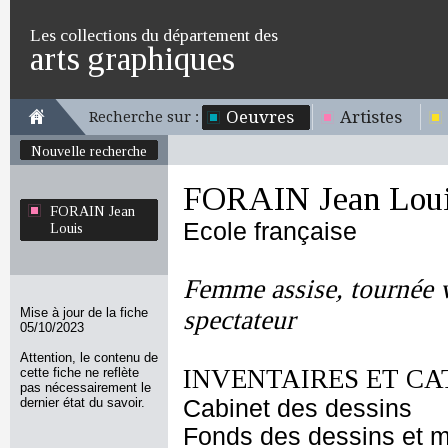
Les collections du département des
arts graphiques
Oeuvres
Artistes
Recherche sur :
Nouvelle recherche
FORAIN Jean Lou
FORAIN Jean
Ecole française
Louis
Femme assise, tournée ve
Mise à jour de la fiche
spectateur
05/10/2023
Attention, le contenu de
INVENTAIRES ET CA
cette fiche ne reflète
pas nécessairement le
dernier état du savoir.
Cabinet des dessins
Fonds des dessins et m