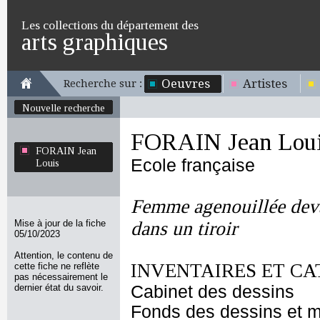
Les collections du département des
arts graphiques
Oeuvres
Artistes
Recherche sur :
Nouvelle recherche
FORAIN Jean Lou
FORAIN Jean
Ecole française
Louis
Femme agenouillée deva
Mise à jour de la fiche
dans un tiroir
05/10/2023
Attention, le contenu de
INVENTAIRES ET CA
cette fiche ne reflète
pas nécessairement le
dernier état du savoir.
Cabinet des dessins
Fonds des dessins et m