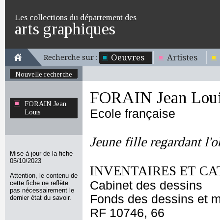
Les collections du département des
arts graphiques
Oeuvres
Artistes
Recherche sur :
Nouvelle recherche
FORAIN Jean Lou
FORAIN Jean
Ecole française
Louis
Jeune fille regardant l'o
Mise à jour de la fiche
05/10/2023
INVENTAIRES ET CA
Attention, le contenu de
Cabinet des dessins
cette fiche ne reflète
pas nécessairement le
Fonds des dessins et m
dernier état du savoir.
RF 10746, 66