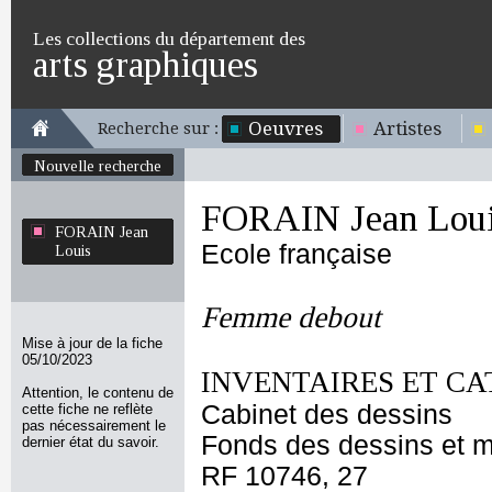
Les collections du département des
arts graphiques
Oeuvres
Artistes
Recherche sur :
Nouvelle recherche
FORAIN Jean Lou
FORAIN Jean
Ecole française
Louis
Femme debout
Mise à jour de la fiche
05/10/2023
INVENTAIRES ET CA
Attention, le contenu de
Cabinet des dessins
cette fiche ne reflète
pas nécessairement le
Fonds des dessins et m
dernier état du savoir.
RF 10746, 27