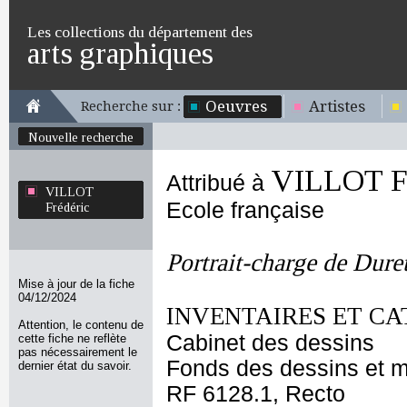
Les collections du département des
arts graphiques
Oeuvres
Artistes
Recherche sur :
Nouvelle recherche
VILLOT Fr
Attribué à
VILLOT
Ecole française
Frédéric
Portrait-charge de Dure
Mise à jour de la fiche
04/12/2024
INVENTAIRES ET CA
Attention, le contenu de
Cabinet des dessins
cette fiche ne reflète
pas nécessairement le
Fonds des dessins et m
dernier état du savoir.
RF 6128.1, Recto